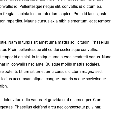
nvallis id. Pellentesque neque elit, convallis id dictum eu,
m feugiat, lacinia leo ac, interdum sapien. Proin id lacus justo.
ctor imperdiet. Mauris cursus ex a nibh elementum, eget tempor
stie. Nam in turpis sit amet urna mattis sollicitudin. Phasellus
citur. Proin pellentesque elit eu dui scelerisque convallis.
tempor id ac nisl. In tristique urna a eros hendrerit varius. Nunc
inar in, convallis nec ante. Quisque mollis mattis sodales.
se potenti. Etiam sit amet urna cursus, dictum magna sed,
t, lectus accumsan aliquet congue, mauris neque scelerisque
nibh.
 dolor vitae odio varius, et gravida erat ullamcorper. Cras
egestas. Phasellus eleifend arcu nec consectetur pulvinar.