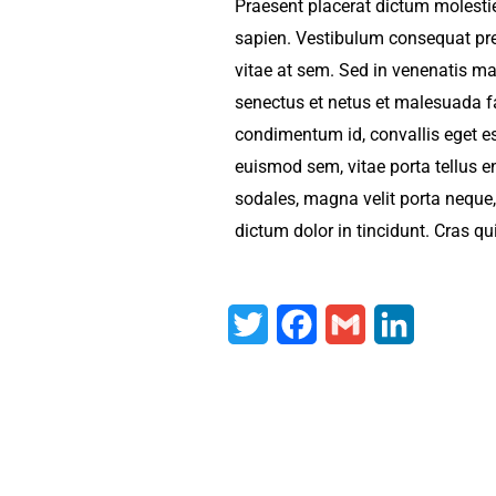
Praesent placerat dictum molestie.
sapien. Vestibulum consequat pre
vitae at sem. Sed in venenatis mau
senectus et netus et malesuada fa
condimentum id, convallis eget est
euismod sem, vitae porta tellus 
sodales, magna velit porta neque, 
dictum dolor in tincidunt. Cras qu
T
F
G
L
w
a
m
i
i
c
a
n
t
e
i
k
t
b
l
e