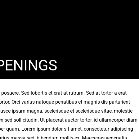
PENINGS
posuere. Sed lobortis et erat at rutrum. Sed at tortor a erat
ortor. Orci varius natoque penatibus et magnis dis parturient
usce ipsum magna, scelerisque et scelerisque vitae, molestie
n sed sollicitudin. Ut placerat auctor tortor, id ullamcorper diam
r quam. Lorem ipsum dolor sit amet, consectetur adipiscing
ra varius massa sed, bibendum mollis ex. Maecenas venenatis