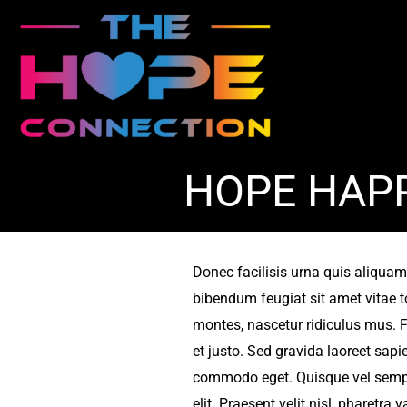
Skip
to
content
HOPE HAP
Donec facilisis urna quis aliquam 
bibendum feugiat sit amet vitae t
montes, nascetur ridiculus mus. F
et justo. Sed gravida laoreet sapie
commodo eget. Quisque vel sempe
elit. Praesent velit nisl, pharet