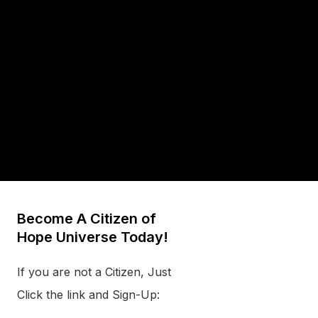
Become A Citizen of
Hope Universe Today!
If you are not a Citizen, Just
Click the link and Sign-Up: